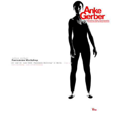
schon vorbei:
Pantomime-Workshop
13. und 14. Juni 2026 “Pantomime-Workshop” in Berlin,
Link zur
Ausschreibung
Link zur Anmeldung