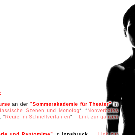
:
urse
an der
“Sommerakademie für Theater”
in
klassische Szenen und Monolog
“; “
Nonverbales
“; “
Regie im Schnellverfahren
”
Link zur ganzen
rie und Pantomime”
in
Innsbruck
,
Link zur