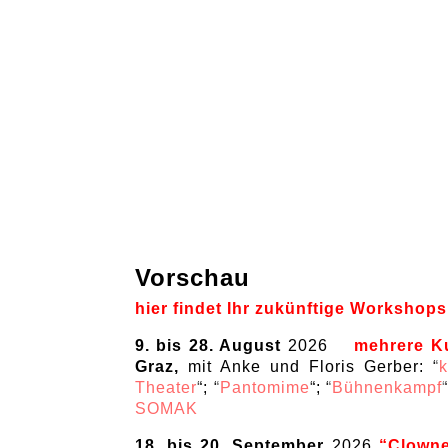
Vorschau
hier findet Ihr zukünftige Workshops
9. bis 28. August
2026
mehrere K
Graz,
mit Anke und Floris Gerber: “
Theater
“; “
Pantomime
“; “
Bühnenkampf
SOMAK
18. bis 20. September
2026
“Clowne