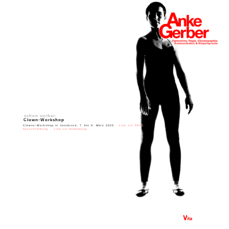
schon vorbei:
Clown-Workshop
Clowns-Workshop in Innsbruck, 7. bis 9. März 2025
Link zur PDF-
Ausschreibung
Link zur Anmeldung