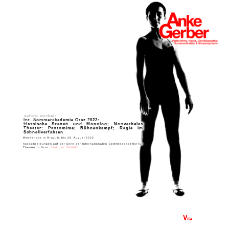
schon vorbei:
Int. Sommerakademie Graz 2022:
klassische Szenen und Monolog; Nonverbales
Theater; Pantomime; Bühnenkampf; Regie im
Schnellverfahren
Workshops in Graz, 8. bis 26. August 2022
Ausschreibungen auf der Seite der Internationalen Sommerakademie für
Theater in Graz:
Link zur SOMAK